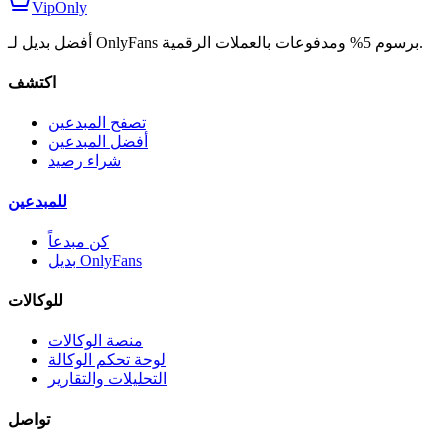
VipOnly
أفضل بديل لـ OnlyFans برسوم 5% ومدفوعات بالعملات الرقمية.
اكتشف
تصفح المبدعين
أفضل المبدعين
شراء رصيد
للمبدعين
كن مبدعاً
بديل OnlyFans
للوكالات
منصة الوكالات
لوحة تحكم الوكالة
التحليلات والتقارير
تواصل