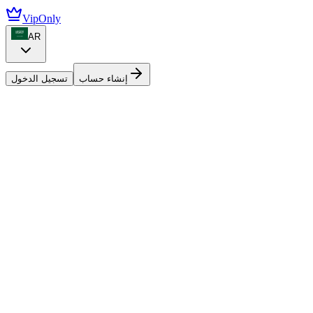
VipOnly
AR
إنشاء حساب
تسجيل الدخول