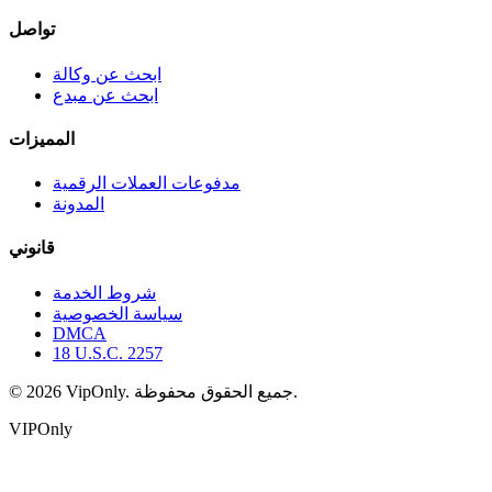
تواصل
ابحث عن وكالة
ابحث عن مبدع
المميزات
مدفوعات العملات الرقمية
المدونة
قانوني
شروط الخدمة
سياسة الخصوصية
DMCA
18 U.S.C. 2257
جميع الحقوق محفوظة.
VipOnly.
2026
©
VIPOnly