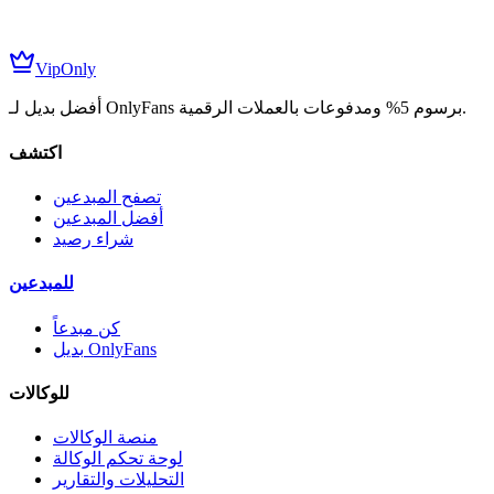
Pay
VipOnly
أفضل بديل لـ OnlyFans برسوم 5% ومدفوعات بالعملات الرقمية.
اكتشف
تصفح المبدعين
أفضل المبدعين
شراء رصيد
للمبدعين
كن مبدعاً
بديل OnlyFans
للوكالات
منصة الوكالات
لوحة تحكم الوكالة
التحليلات والتقارير